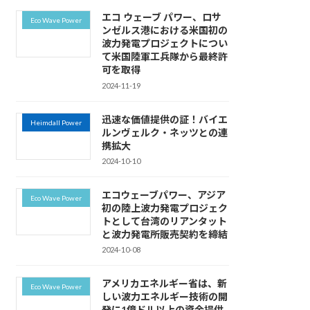
エコ ウェーブ パワー、ロサ
Eco Wave Power
ンゼルス港における米国初の
波力発電プロジェクトについ
て米国陸軍工兵隊から最終許
可を取得
2024-11-19
迅速な価値提供の証！バイエ
Heimdall Power
ルンヴェルク・ネッツとの連
携拡大
2024-10-10
エコウェーブパワー、アジア
Eco Wave Power
初の陸上波力発電プロジェク
トとして台湾のリアンタット
と波力発電所販売契約を締結
2024-10-08
アメリカエネルギー省は、新
Eco Wave Power
しい波力エネルギー技術の開
発に1億ドル以上の資金提供