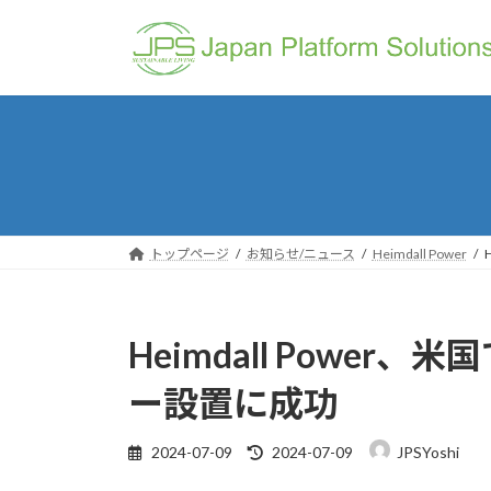
コ
ナ
ン
ビ
テ
ゲ
ン
ー
ツ
シ
へ
ョ
ス
ン
キ
に
ッ
移
プ
動
トップページ
お知らせ/ニュース
Heimdall Power
Heimdall Powe
ー設置に成功
最
2024-07-09
2024-07-09
JPSYoshi
終
更