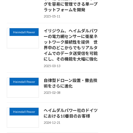
グを容易に管理できる単一プ
ラットフォームを開発
2025-05-11
イリジウム、ヘイムダルパワ
Heimdall Power
ーの電力網センサーに衛星ネ
ットワーク接続性を提供 世
界中のどこからでもリアルタ
イムでのデータ送受信を可能
にし、その機能を大幅に強化
2025-03-13
自律型ドローン設置・撤去技
Heimdall Power
術をさらに進化
2025-02-08
ヘイムダルパワー社のドイツ
Heimdall Power
における10番目のお客様
2024-12-21