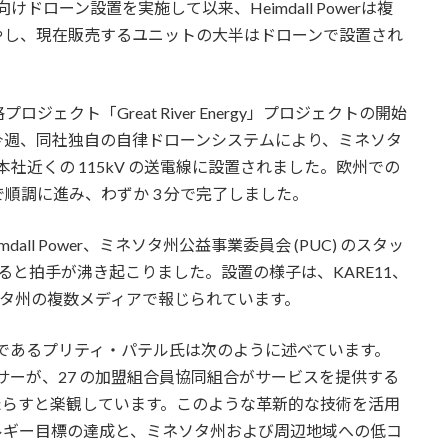
ドローン設置を実施して以来、Heimdall Powerは複
やし、現在販売するユニットの大半はドローンで設置され
クト「Great River Energy」プロジェクトの開始
今週、同社独自の自律ドローンシステムにより、ミネソタ
ergy 本社近くの 115kV の送電線に設置されました。欧州での
順調に進み、わずか 3 分で完了しました。
eimdall Power、ミネソタ州公益事業委員会 (PUC) のスタッ
すると拍手が沸き起こりました。設置の様子は、KARE11、
たミネソタ州の複数メディアで報じられています。
高送電責任者であるプリティ・パテル氏は次のように述べています。
されたセンサーが、27 の加盟組合員協同組合がサービスを提供する
もたらすと楽観しています。このような革新的な技術を活用
ルギー目標の達成と、ミネソタ州および周辺地域への低コ