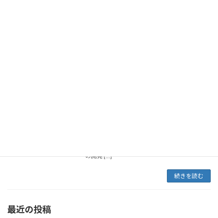
パリ（フランス）、2024年7月29日 – 上場企業
であり、陸上波力発電のリーディングカンパニ
ーであるエコ・ウェーブ・パワー・グローバル
AB（ナスダック・キャピタル・マーケット：
WAVE）は、2024年EDF Pulse […]
続きを読む
Eco Wave PowerがEDF Pulse Awards
Eco Wave Power
のファイナリストに選出
2024-07-16
2024年7月16日 Eco Wave Power Globalは、
2024年EDF Pulse Awards第10回大会のファイ
ナリストに選出されたことを発表しました。同
社は、収益性の高い分散型エネルギーシステム
の開発 […]
続きを読む
最近の投稿